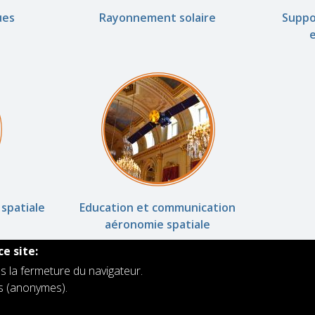
ues
Rayonnement solaire
Suppo
 spatiale
Education et communication
aéronomie spatiale
ce site:
s la fermeture du navigateur.
rs (anonymes).